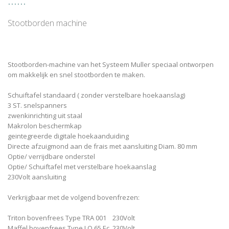
Stootborden machine
Stootborden-machine van het Systeem Muller speciaal ontworpen
om makkelijk en snel stootborden te maken.
Schuiftafel standaard ( zonder verstelbare hoekaanslag)
3 ST. snelspanners
zwenkinrichting uit staal
Makrolon beschermkap
geintegreerde digitale hoekaanduiding
Directe afzuigmond aan de frais met aansluiting Diam. 80 mm
Optie/ verrijdbare onderstel
Optie/ Schuiftafel met verstelbare hoekaanslag
230Volt aansluiting
Verkrijgbaar met de volgend bovenfrezen:
Triton bovenfrees Type TRA 001 230Volt
Maffel bovenfrees Type LO 65 Ec 230Volt