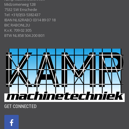
Midzomerweg 12B
7532 SW Enschede
Tel: +31(0)53-5382437
IBAN NL62RABO 0314 89 07 18
BIC RABONL2U
K.v.K. 709 02 305
BTW NL858 504 200 B01
GET CONNECTED