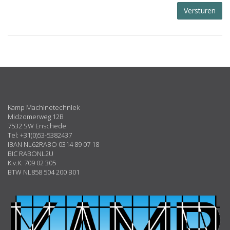
Versturen
ABOUT
US
Kamp Machinetechniek
Midzomerweg 12B
7532 SW Enschede
Tel: +31(0)53-5382437
IBAN NL62RABO 0314 89 07 18
BIC RABONL2U
K.v.K. 709 02 305
BTW NL858 504 200 B01