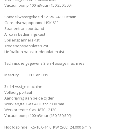
Vacuumpomp 100m3/uur (150,250,500)
Spindel watergekoeld 12 KW 24.000 t/min
Gereedschapopname HSK 63F
Spanentransportband
Airco in bedieningskast
Spillenspanners 4st.
Tredenopspanplaten 2st.
Hefbalken naast tredenplaten 4st
Technische gegevens 3 en 4 assige machines:
Mercury H12 en H15
3 of 4 Assige machine
Volledig portaal
Aandrijving aan beide zijden
Werklengte X-as 4330 tot 7330 mm
Werkbreedte Y-as 1870 - 2120
Vacuumpomp 100m3/uur (150,250,500)
Hoofdspindel 7,5-10,0-14,0 KW (S60) 24.000 t/min